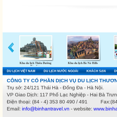
Khu du lịch Thiên Đường
Khu du lịch Bà Nà Hills
Bảo Sơn
DU LỊCH VIỆT NAM
DU LỊCH NƯỚC NGOÀI
KHÁCH SẠN
D
CÔNG TY CỔ PHẦN DỊCH VỤ DU LỊCH THƯƠN
Trụ sở: 24/121 Thái Hà - Đống Đa - Hà Nội.
VP Giao Dịch: 117 Phố Lạc Nghiệp - Hai Bà Trưn
Điện thoại: (84 - 4) 353 80 490 / 491 Fax:(84
Email:
info@binhantravel.vn
- website:
www.binha