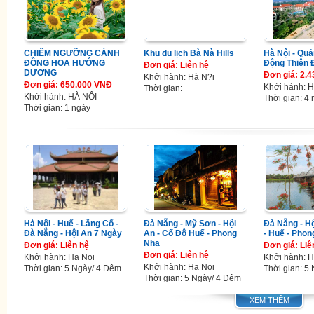
CHIÊM NGƯỠNG CÁNH
Khu du lịch Bà Nà Hills
Hà Nội - Quả
ĐỒNG HOA HƯỚNG
Động Thiên
Đơn giá: Liên hệ
DƯƠNG
Đơn giá: 2.
Khởi hành: Hà N?i
Đơn giá: 650.000 VNĐ
Khởi hành: H
Thời gian:
Khởi hành: HÀ NÔI
Thời gian: 4
Thời gian: 1 ngày
Hà Nội - Huế - Lăng Cổ -
Đà Nẵng - Mỹ Sơn - Hội
Đà Nẵng - Hộ
Đà Nẵng - Hội An 7 Ngày
An - Cố Đô Huế - Phong
- Huế - Pho
Nha
Đơn giá: Liên hệ
Đơn giá: Liê
Đơn giá: Liên hệ
Khởi hành: Ha Noi
Khởi hành: H
Khởi hành: Ha Noi
Thời gian: 5 Ngày/ 4 Đêm
Thời gian: 5
Thời gian: 5 Ngày/ 4 Đêm
XEM THÊM