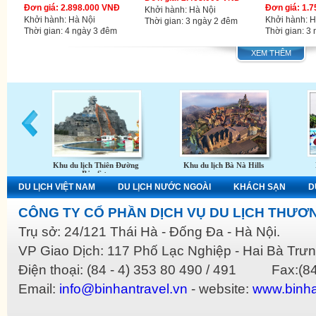
Đơn giá: 2.898.000 VNĐ
Đơn giá: 1.
Khởi hành: Hà Nội
Khởi hành: Hà Nội
Khởi hành: H
Thời gian: 3 ngày 2 đêm
Thời gian: 4 ngày 3 đêm
Thời gian: 3
XEM THÊM
Khu du lịch Thiên Đường
Khu du lịch Bà Nà Hills
Bảo Sơn
DU LỊCH VIỆT NAM
DU LỊCH NƯỚC NGOÀI
KHÁCH SẠN
D
CÔNG TY CỔ PHẦN DỊCH VỤ DU LỊCH THƯƠN
Trụ sở: 24/121 Thái Hà - Đống Đa - Hà Nội.
VP Giao Dịch: 117 Phố Lạc Nghiệp - Hai Bà Trưn
Điện thoại: (84 - 4) 353 80 490 / 491 Fax:(84
Email:
info@binhantravel.vn
- website:
www.binha