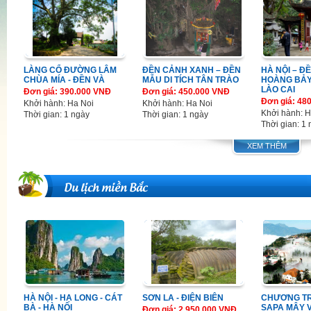
LÀNG CỔ ĐƯỜNG LÂM
ĐỀN CẢNH XANH – ĐỀN
HÀ NỘI – Đ
CHÙA MÍA - ĐỀN VÀ
MẪU DI TÍCH TÂN TRÀO
HOÀNG BẢY
LÀO CAI
Đơn giá: 390.000 VNĐ
Đơn giá: 450.000 VNĐ
Đơn giá: 48
Khởi hành: Ha Noi
Khởi hành: Ha Noi
Khởi hành: H
Thời gian: 1 ngày
Thời gian: 1 ngày
Thời gian: 1
XEM THÊM
Du lịch miền Bắc
HÀ NỘI - HẠ LONG - CÁT
SƠN LA - ĐIỆN BIÊN
CHƯƠNG TR
BÀ - HÀ NỘI
SAPA MÂY V
Đơn giá: 2.950.000 VNĐ