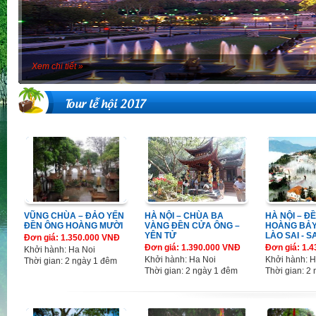
Xem chi tiết »
Tour lễ hội 2017
VŨNG CHÙA – ĐẢO YẾN
HÀ NỘI – CHÙA BA
HÀ NỘI – Đ
ĐỀN ÔNG HOÀNG MƯỜI
VÀNG ĐỀN CỬA ÔNG –
HOÀNG BẢY
YÊN TỬ
LÀO SAI - S
Đơn giá: 1.350.000 VNĐ
Đơn giá: 1.390.000 VNĐ
Đơn giá: 1.
Khởi hành: Ha Noi
Khởi hành: Ha Noi
Khởi hành: H
Thời gian: 2 ngày 1 đêm
Thời gian: 2 ngày 1 đêm
Thời gian: 2