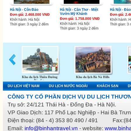
Hà Nội - Côn Đảo
Hà Nội - Cần Thơ - Miệt
Hà Nội - Đả
Vườn Mỹ Khánh
Đơn giá: 2.468.000 VNĐ
Đơn giá: 2.
Đơn giá: 1.758.000 VNĐ
Khởi hành: Hà Nội
Khởi hành: H
Khởi hành: Hà Nội
Thời gian: 3 ngày 2 đêm
Thời gian: 3
Thời gian: 3 ngày 2 đêm
Khu du lịch Thiên Đường
Khu du lịch Bà Nà Hills
Bảo Sơn
DU LỊCH VIỆT NAM
DU LỊCH NƯỚC NGOÀI
KHÁCH SẠN
D
CÔNG TY CỔ PHẦN DỊCH VỤ DU LỊCH THƯƠN
Trụ sở: 24/121 Thái Hà - Đống Đa - Hà Nội.
VP Giao Dịch: 117 Phố Lạc Nghiệp - Hai Bà Trưn
Điện thoại: (84 - 4) 353 80 490 / 491 Fax:(84
Email:
info@binhantravel.vn
- website:
www.binha