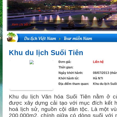
Xem chi tiết »
Du lịch Việt Nam
Tour miền Nam
Khu du lịch Suối Tiên
Đơn giá:
Liên hệ
Thời gian:
Ngày khởi hành:
08/07/2013 (thá
Khởi hành từ:
Hà N?i
Địa điểm tham quan:
Khu du lịch Suối
Khu du lịch Văn hóa Suối Tiên nằm ở 
được xây dựng cải tạo với mục đích kết h
hoá lịch sử, nguồn cội dân tộc. Là một vù
200.000m2, chính giữa có dòng suối với