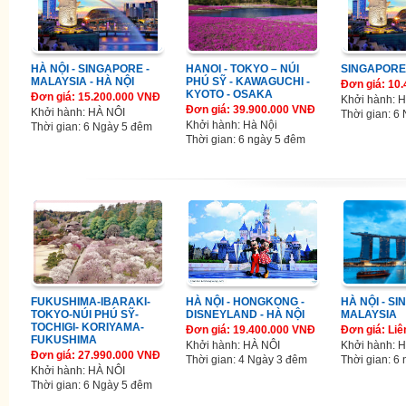
HÀ NỘI - SINGAPORE -
HANOI - TOKYO – NÚI
SINGAPORE
MALAYSIA - HÀ NỘI
PHÚ SỸ - KAWAGUCHI -
Đơn giá: 10
KYOTO - OSAKA
Đơn giá: 15.200.000 VNĐ
Khởi hành: 
Đơn giá: 39.900.000 VNĐ
Khởi hành: HÀ NÔI
Thời gian: 6
Khởi hành: Hà Nội
Thời gian: 6 Ngày 5 đêm
Thời gian: 6 ngày 5 đêm
FUKUSHIMA-IBARAKI-
HÀ NỘI - HONGKONG -
HÀ NỘI - S
TOKYO-NÚI PHÚ SỸ-
DISNEYLAND - HÀ NỘI
MALAYSIA
TOCHIGI- KORIYAMA-
Đơn giá: 19.400.000 VNĐ
Đơn giá: Liê
FUKUSHIMA
Khởi hành: HÀ NÔI
Khởi hành: H
Đơn giá: 27.990.000 VNĐ
Thời gian: 4 Ngày 3 đêm
Thời gian: 6
Khởi hành: HÀ NÔI
Thời gian: 6 Ngày 5 đêm