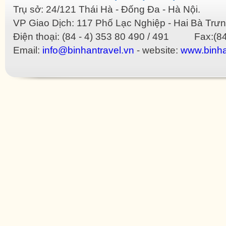
Trụ sở: 24/121 Thái Hà - Đống Đa - Hà Nội.
VP Giao Dịch: 117 Phố Lạc Nghiệp - Hai Bà Trưn
Điện thoại: (84 - 4) 353 80 490 / 491 Fax:(84
Email:
info@binhantravel.vn
- website:
www.binha
 Dior imitate
Gucci imitate
Hermes imitate
Loewe imitate
Louis Vuitton imitate
Mulberry imit