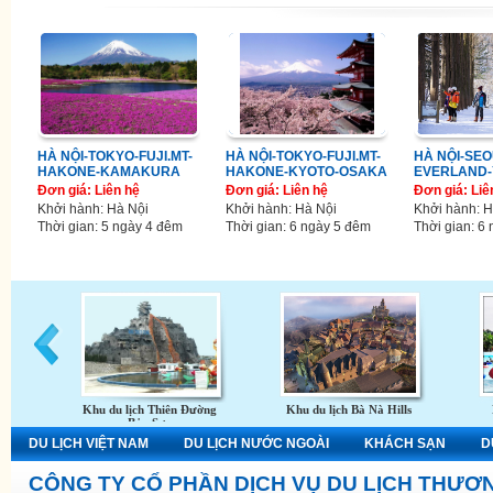
HÀ NỘI-TOKYO-FUJI.MT-
HÀ NỘI-TOKYO-FUJI.MT-
HÀ NỘI-SE
HAKONE-KAMAKURA
HAKONE-KYOTO-OSAKA
EVERLAND-
Đơn giá: Liên hệ
Đơn giá: Liên hệ
Đơn giá: Liê
Khởi hành: Hà Nội
Khởi hành: Hà Nội
Khởi hành: H
Thời gian: 5 ngày 4 đêm
Thời gian: 6 ngày 5 đêm
Thời gian: 6
Khu du lịch Thiên Đường
Khu du lịch Bà Nà Hills
Bảo Sơn
DU LỊCH VIỆT NAM
DU LỊCH NƯỚC NGOÀI
KHÁCH SẠN
D
CÔNG TY CỔ PHẦN DỊCH VỤ DU LỊCH THƯƠN