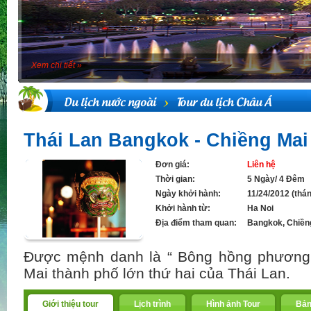
Xem chi tiết »
Du lịch nước ngoài
Tour du lịch Châu Á
Thái Lan Bangkok - Chiềng Mai
Đơn giá:
Liên hệ
Thời gian:
5 Ngày/ 4 Đêm
Ngày khởi hành:
11/24/2012 (thá
Khởi hành từ:
Ha Noi
Địa điểm tham quan:
Bangkok, Chiền
Được mệnh danh là “ Bông hồng phương 
Mai thành phố lớn thứ hai của Thái Lan.
Giới thiệu tour
Lịch trình
Hình ảnh Tour
Bản