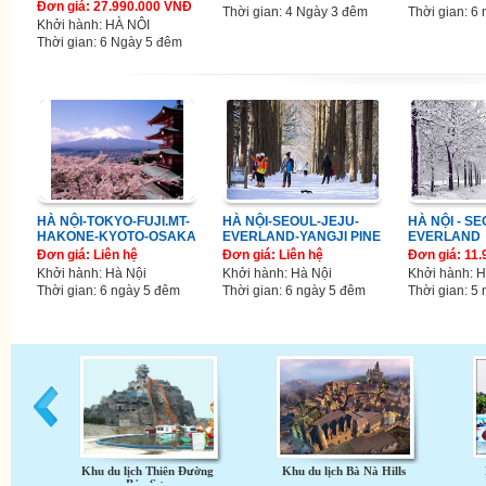
Đơn giá: 27.990.000 VNĐ
Thời gian: 4 Ngày 3 đêm
Thời gian: 6
Khởi hành: HÀ NÔI
Thời gian: 6 Ngày 5 đêm
HÀ NỘI-TOKYO-FUJI.MT-
HÀ NỘI-SEOUL-JEJU-
HÀ NỘI - SE
HAKONE-KYOTO-OSAKA
EVERLAND-YANGJI PINE
EVERLAND
Đơn giá: Liên hệ
Đơn giá: Liên hệ
Đơn giá: 11
Khởi hành: Hà Nội
Khởi hành: Hà Nội
Khởi hành: 
Thời gian: 6 ngày 5 đêm
Thời gian: 6 ngày 5 đêm
Thời gian: 5
Khu du lịch Thiên Đường
Khu du lịch Bà Nà Hills
Bảo Sơn