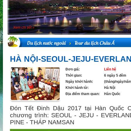
Xem chi tiết »
Du lịch nước ngoài
Tour du lịch Châu Á
HÀ NỘI-SEOUL-JEJU-EVERLA
Đơn giá:
Liên hệ
Thời gian:
6 ngày 5 đêm
Ngày khởi hành:
(tháng/ngày/nă
Khởi hành từ:
Hà Nội
Địa điểm tham quan:
Hàn Quốc
Đón Tết Đinh Dậu 2017 tại Hàn Quốc C
chương trình: SEOUL - JEJU - EVERLA
PINE - THÁP NAMSAN