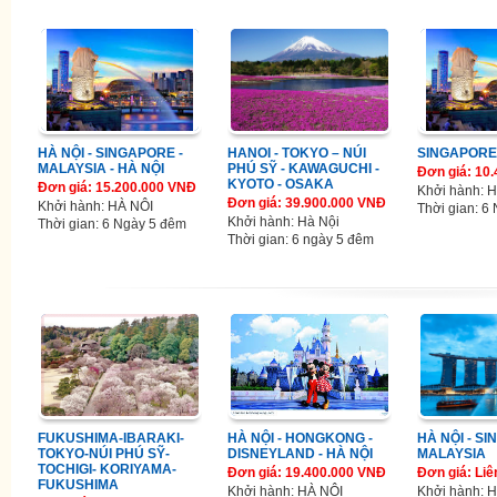
HÀ NỘI - SINGAPORE -
HANOI - TOKYO – NÚI
SINGAPORE
MALAYSIA - HÀ NỘI
PHÚ SỸ - KAWAGUCHI -
Đơn giá: 10
KYOTO - OSAKA
Đơn giá: 15.200.000 VNĐ
Khởi hành: 
Đơn giá: 39.900.000 VNĐ
Khởi hành: HÀ NÔI
Thời gian: 6
Khởi hành: Hà Nội
Thời gian: 6 Ngày 5 đêm
Thời gian: 6 ngày 5 đêm
FUKUSHIMA-IBARAKI-
HÀ NỘI - HONGKONG -
HÀ NỘI - S
TOKYO-NÚI PHÚ SỸ-
DISNEYLAND - HÀ NỘI
MALAYSIA
TOCHIGI- KORIYAMA-
Đơn giá: 19.400.000 VNĐ
Đơn giá: Liê
FUKUSHIMA
Khởi hành: HÀ NÔI
Khởi hành: H