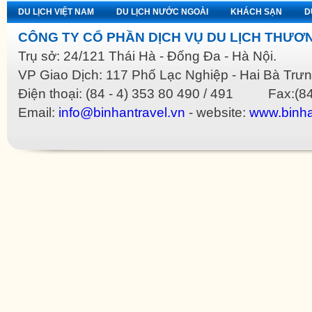
DU LỊCH VIỆT NAM
DU LỊCH NƯỚC NGOÀI
KHÁCH SẠN
D
CÔNG TY CỔ PHẦN DỊCH VỤ DU LỊCH THƯƠN
Trụ sở: 24/121 Thái Hà - Đống Đa - Hà Nội.
VP Giao Dịch: 117 Phố Lạc Nghiệp - Hai Bà Trưn
Điện thoại: (84 - 4) 353 80 490 / 491 Fax:(84
Email:
info@binhantravel.vn
- website:
www.binha
as cher
imitation Bottega Veneta
imitation Bvlgari
imitation Celine
imitation Christian Dior
imi