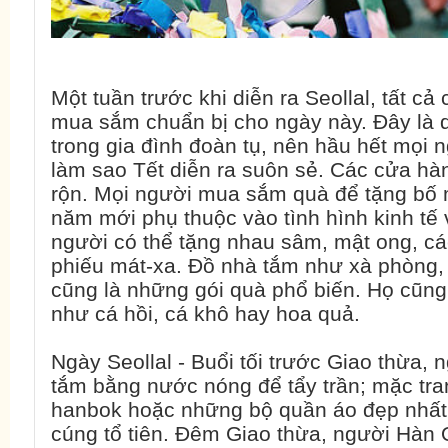
Một tuần trước khi diễn ra Seollal, tất cả
mua sắm chuẩn bị cho ngày này. Đây là dị
trong gia đình đoàn tụ, nên hầu hết mọi n
làm sao Tết diễn ra suôn sẻ. Các cửa hàn
rộn. Mọi người mua sắm quà để tặng bố 
năm mới phụ thuộc vào tình hình kinh tế
người có thể tặng nhau sâm, mật ong, c
phiếu mát-xa. Đồ nhà tắm như xà phòng,
cũng là những gói quà phổ biến. Họ cũng
như cá hồi, cá khô hay hoa quả.
Ngày Seollal - Buổi tối trước Giao thừa
tắm bằng nước nóng để tẩy trần; mặc tra
hanbok hoặc những bộ quần áo đẹp nhất 
cúng tổ tiên. Đêm Giao thừa, người Hàn 