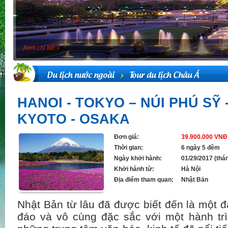
Du lịch nước ngoài
Tour du lịch Châu Á
HANOI - TOKYO – NÚI PHÚ SỸ 
KYOTO - OSAKA
Đơn giá:
39.900.000 VNĐ
Thời gian:
6 ngày 5 đêm
Ngày khởi hành:
01/29/2017 (thá
Khởi hành từ:
Hà Nội
Địa điểm tham quan:
Nhật Bản
Nhật Bản từ lâu đã được biết đến là một 
đáo và vô cùng đặc sắc với một hành trì