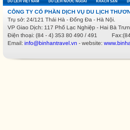
DU LỊCH VIỆT NAM
DU LỊCH NƯỚC NGOÀI
KHÁCH SẠN
D
CÔNG TY CỔ PHẦN DỊCH VỤ DU LỊCH THƯƠN
Trụ sở: 24/121 Thái Hà - Đống Đa - Hà Nội.
VP Giao Dịch: 117 Phố Lạc Nghiệp - Hai Bà Trưn
Điện thoại: (84 - 4) 353 80 490 / 491 Fax:(84
Email:
info@binhantravel.vn
- website:
www.binha
Replica Bags
Replica Bottega Veneta
Replica Celine
Replica Christian Dior
Replica Gucci
R