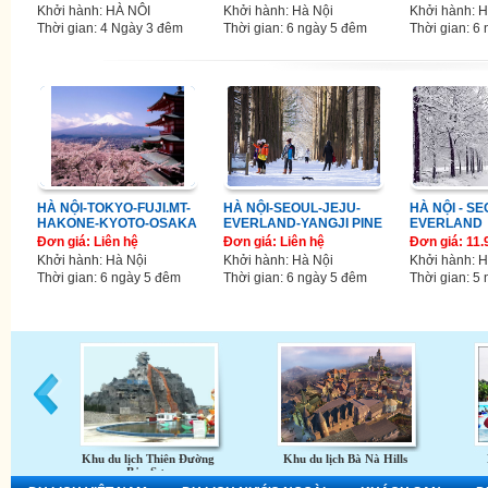
Khởi hành: HÀ NÔI
Khởi hành: Hà Nội
Khởi hành: H
Thời gian: 4 Ngày 3 đêm
Thời gian: 6 ngày 5 đêm
Thời gian: 6
HÀ NỘI-TOKYO-FUJI.MT-
HÀ NỘI-SEOUL-JEJU-
HÀ NỘI - SE
HAKONE-KYOTO-OSAKA
EVERLAND-YANGJI PINE
EVERLAND
Đơn giá: Liên hệ
Đơn giá: Liên hệ
Đơn giá: 11
Khởi hành: Hà Nội
Khởi hành: Hà Nội
Khởi hành: 
Thời gian: 6 ngày 5 đêm
Thời gian: 6 ngày 5 đêm
Thời gian: 5
Khu du lịch Thiên Đường
Khu du lịch Bà Nà Hills
Bảo Sơn