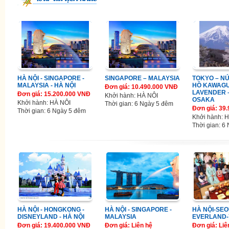
HÀ NỘI - SINGAPORE -
SINGAPORE – MALAYSIA
TOKYO – NÚ
MALAYSIA - HÀ NỘI
HỒ KAWAGU
Đơn giá: 10.490.000 VNĐ
LAVENDER –
Đơn giá: 15.200.000 VNĐ
Khởi hành: HÀ NÔI
OSAKA
Khởi hành: HÀ NÔI
Thời gian: 6 Ngày 5 đêm
Đơn giá: 39
Thời gian: 6 Ngày 5 đêm
Khởi hành: 
Thời gian: 6
HÀ NỘI - HONGKONG -
HÀ NỘI - SINGAPORE -
HÀ NỘI-SE
DISNEYLAND - HÀ NỘI
MALAYSIA
EVERLAND-
Đơn giá: 19.400.000 VNĐ
Đơn giá: Liên hệ
Đơn giá: Liê