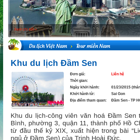
Xem chi tiết »
Du lịch Việt Nam
Tour miền Nam
Khu du lịch Đầm Sen
Đơn giá:
Liên hệ
Thời gian:
Ngày khởi hành:
01/23/2015 (thá
Khởi hành từ:
Sai Gon
Địa điểm tham quan:
Đầm Sen - TP 
Khu du lịch-công viên văn hoá Đầm Sen t
Bình, phường 3, quận 11, thành phố Hồ C
từ đầu thế kỷ XIX, xuất hiện trong bài “L
ngủ ở Đầm Sen) của Trịnh Hoài Đức.