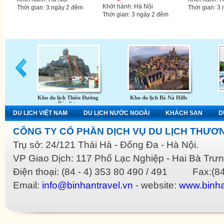
Khởi hành: Hà Nội
Thời gian: 3 ngày 2 đêm
Thời gian: 3
Thời gian: 3 ngày 2 đêm
Khu du lịch Thiên Đường
Khu du lịch Bà Nà Hills
Bảo Sơn
DU LỊCH VIỆT NAM
DU LỊCH NƯỚC NGOÀI
KHÁCH SẠN
D
CÔNG TY CỔ PHẦN DỊCH VỤ DU LỊCH THƯƠN
Trụ sở: 24/121 Thái Hà - Đống Đa - Hà Nội.
VP Giao Dịch: 117 Phố Lạc Nghiệp - Hai Bà Trưn
Điện thoại: (84 - 4) 353 80 490 / 491 Fax:(84
Email:
info@binhantravel.vn
- website:
www.binha