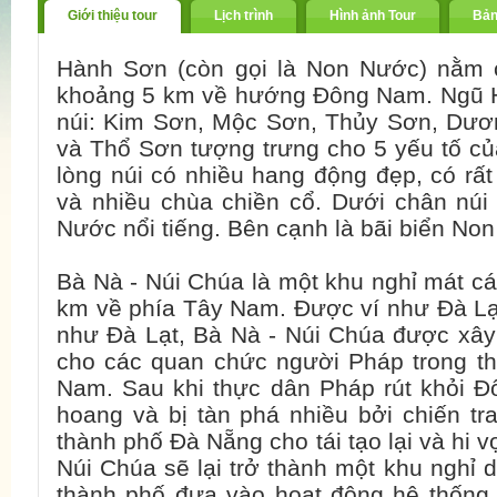
Giới thiệu tour
Lịch trình
Hình ảnh Tour
Bản
Hành Sơn (còn gọi là Non Nước) nằm 
khoảng 5 km về hướng Đông Nam. Ngũ 
núi: Kim Sơn, Mộc Sơn, Thủy Sơn, Dư
và Thổ Sơn tượng trưng cho 5 yếu tố củ
lòng núi có nhiều hang động đẹp, có rấ
và nhiều chùa chiền cổ. Dưới chân núi
Nước nổi tiếng. Bên cạnh là bãi biển No
Bà Nà - Núi Chúa là một khu nghỉ mát c
km về phía Tây Nam. Được ví như Đà Lạ
như Đà Lạt, Bà Nà - Núi Chúa được xây
cho các quan chức người Pháp trong th
Nam. Sau khi thực dân Pháp rút khỏi Đ
hoang và bị tàn phá nhiều bởi chiến tr
thành phố Đà Nẵng cho tái tạo lại và hi v
Núi Chúa sẽ lại trở thành một khu nghỉ
thành phố đưa vào hoạt động hệ thống c