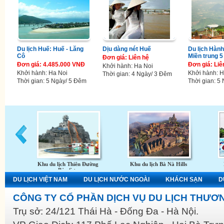
Du lịch Huế: Huế - Lăng
Dịu dàng nét Huế
Du lịch Hành 
Cô
Miền trung 
Đơn giá: Liên hệ
Đơn giá: 4.485.000 VNĐ
Đơn giá: Liê
Khởi hành: Ha Noi
Khởi hành: Ha Noi
Khởi hành: H
Thời gian: 4 Ngày/ 3 Đêm
Thời gian: 5 Ngày/ 5 Đêm
Thời gian: 5
Khu du lịch Thiên Đường
Khu du lịch Bà Nà Hills
Bảo Sơn
DU LỊCH VIỆT NAM
DU LỊCH NƯỚC NGOÀI
KHÁCH SẠN
D
CÔNG TY CỔ PHẦN DỊCH VỤ DU LỊCH THƯƠN
Trụ sở: 24/121 Thái Hà - Đống Đa - Hà Nội.