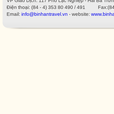
VP Giao Dịch: 117 Phố Lạc Nghiệp - Hai Bà Trưn
Điện thoại: (84 - 4) 353 80 490 / 491 Fax:(84
Email:
info@binhantravel.vn
- website:
www.binha
 Dior imitate
Gucci imitate
Hermes imitate
Loewe imitate
Louis Vuitton imitate
Mulberry imit