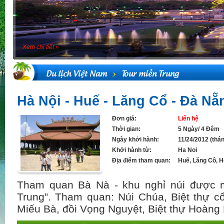
Xem chi tiết »
Du lịch Việt Nam
Tour miền Trung
Hà Nội - Huế - Lăng Cổ - Đà Nẵ
Đơn giá:
Liên hệ
Thời gian:
5 Ngày/ 4 Đêm
Ngày khởi hành:
11/24/2012 (thá
Khởi hành từ:
Ha Noi
Địa điểm tham quan:
Huế, Lăng Cô, H
Tham quan Bà Nà - khu nghỉ núi được 
Trung”. Tham quan: Núi Chúa, Biệt thự c
Miếu Bà, đồi Vọng Nguyệt, Biệt thự Hoàng 