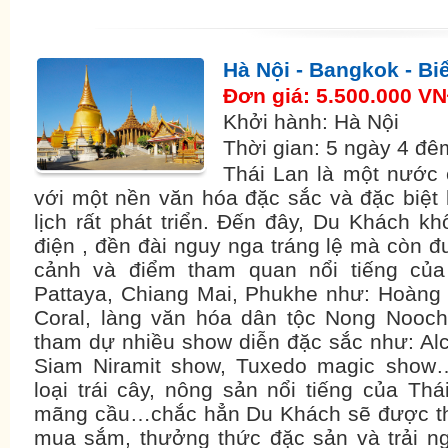
Hà Nội - Bangkok - Bi
Đơn giá: 5.500.000 V
Khởi hành: Hà Nội
Thời gian: 5 ngày 4 đê
Thái Lan là một nước c
với một nền văn hóa đặc sắc và đặc biệt
lịch rất phát triển. Đến đây, Du Khách 
điện , đền đài nguy nga tráng lệ mà còn
cảnh và điểm tham quan nổi tiếng của
Pattaya, Chiang Mai, Phukhe như: Hoàng
Coral, làng văn hóa dân tộc Nong Nooc
tham dự nhiều show diễn đặc sắc như: Alc
Siam Niramit show, Tuxedo magic show
loại trái cây, nông sản nổi tiếng của Thá
mãng cầu…chắc hẳn Du Khách sẽ được thỏ
mua sắm, thưởng thức đặc sản và trải ng