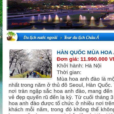
Xem chi tiết »
Du lịch nước ngoài
Tour du lịch Châu Á
HÀN QUỐC MÙA HOA 
Đơn giá: 11.990.000 
Khởi hành: Hà Nội
Thời gian:
Mùa hoa anh đào là mộ
nhất trong năm ở thủ đô Seoul, Hàn Quốc. T
nơi tràn ngập sắc hoa anh đào, mang đến
vẻ đẹp quyến rũ đến lạ kỳ. Từ cuối tháng 3
hoa anh đào được tổ chức ở nhiều nơi trên
khách mỗi năm, trong đó không thể khô