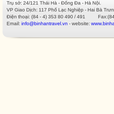
Trụ sở: 24/121 Thái Hà - Đống Đa - Hà Nội.
VP Giao Dịch: 117 Phố Lạc Nghiệp - Hai Bà Trưn
Điện thoại: (84 - 4) 353 80 490 / 491 Fax:(84
Email:
info@binhantravel.vn
- website:
www.binha
 Dior imitate
Gucci imitate
Hermes imitate
Loewe imitate
Louis Vuitton imitate
Mulberry imit