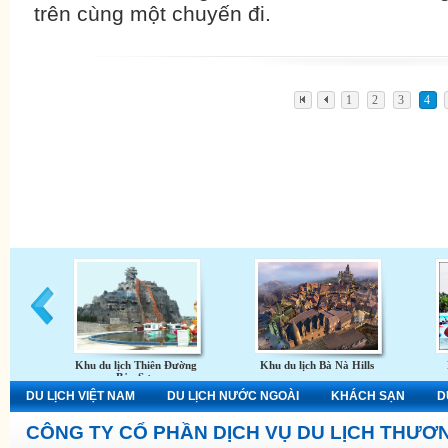
trên cùng một chuyến đi.
1
2
3
4
Khu du lịch Thiên Đường
Khu du lịch Bà Nà Hills
Bảo Sơn
DU LỊCH VIỆT NAM
DU LỊCH NƯỚC NGOÀI
KHÁCH SẠN
D
CÔNG TY CỔ PHẦN DỊCH VỤ DU LỊCH THƯƠN