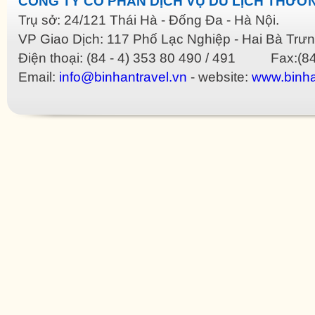
CÔNG TY CỔ PHẦN DỊCH VỤ DU LỊCH THƯƠN
Trụ sở: 24/121 Thái Hà - Đống Đa - Hà Nội.
VP Giao Dịch: 117 Phố Lạc Nghiệp - Hai Bà Trưn
Điện thoại: (84 - 4) 353 80 490 / 491 Fax:(84
Email:
info@binhantravel.vn
- website:
www.binha
Replica Bags
Replica Bottega Veneta
Replica Celine
Replica Christian Dior
Replica Gucci
R