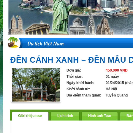
Xem chi tiết »
Du lịch Việt Nam
ĐỀN CẢNH XANH – ĐỀN MẪU D
Đơn giá:
450.000 VNĐ
Thời gian:
01 ngày
Ngày khởi hành:
01/24/2015 (thá
Khởi hành từ:
Hà Nội
Địa điểm tham quan:
Tuyên Quang
Giới thiệu tour
Lịch trình
Hình ảnh Tour
Bản