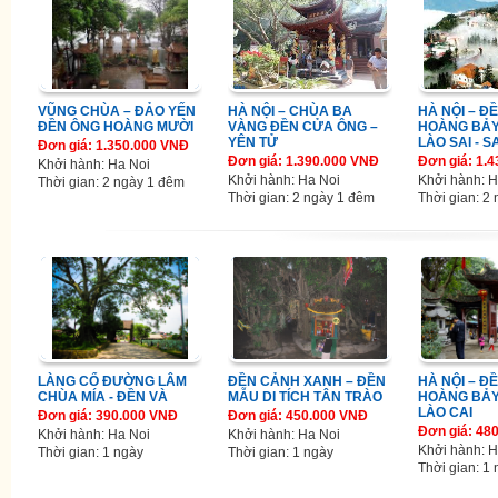
VŨNG CHÙA – ĐẢO YẾN
HÀ NỘI – CHÙA BA
HÀ NỘI – Đ
ĐỀN ÔNG HOÀNG MƯỜI
VÀNG ĐỀN CỬA ÔNG –
HOÀNG BẢY
YÊN TỬ
LÀO SAI - S
Đơn giá: 1.350.000 VNĐ
Đơn giá: 1.390.000 VNĐ
Đơn giá: 1.
Khởi hành: Ha Noi
Khởi hành: Ha Noi
Khởi hành: H
Thời gian: 2 ngày 1 đêm
Thời gian: 2 ngày 1 đêm
Thời gian: 2
LÀNG CỔ ĐƯỜNG LÂM
ĐỀN CẢNH XANH – ĐỀN
HÀ NỘI – Đ
CHÙA MÍA - ĐỀN VÀ
MẪU DI TÍCH TÂN TRÀO
HOÀNG BẢY
LÀO CAI
Đơn giá: 390.000 VNĐ
Đơn giá: 450.000 VNĐ
Đơn giá: 48
Khởi hành: Ha Noi
Khởi hành: Ha Noi
Khởi hành: H
Thời gian: 1 ngày
Thời gian: 1 ngày
Thời gian: 1