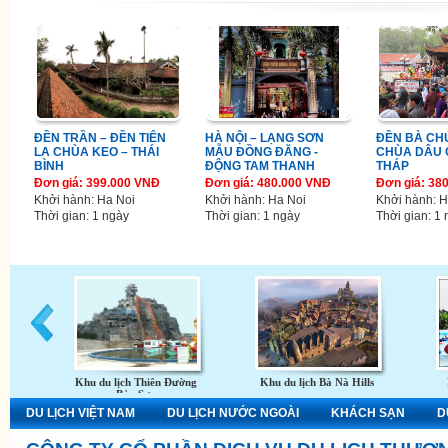
ĐỀN TRẦN – ĐỀN TIÊN
HÀ NỘI – LẠNG SƠN
ĐỀN BÀ CH
LA CHÙA KEO – THÁI
MẪU ĐỒNG ĐĂNG -
CHÙA DÂU 
BÌNH
ĐỘNG TAM THANH
THÁP
Đơn giá: 399.000 VNĐ
Đơn giá: 480.000 VNĐ
Đơn giá: 38
Khởi hành: Ha Noi
Khởi hành: Ha Noi
Khởi hành: H
Thời gian: 1 ngày
Thời gian: 1 ngày
Thời gian: 1
Khu du lịch Thiên Đường
Khu du lịch Bà Nà Hills
Bảo Sơn
DU LỊCH VIỆT NAM
DU LỊCH NƯỚC NGOÀI
KHÁCH SẠN
D