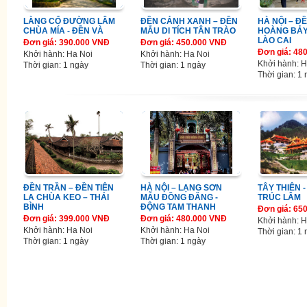
LÀNG CỔ ĐƯỜNG LÂM
ĐỀN CẢNH XANH – ĐỀN
HÀ NỘI – Đ
CHÙA MÍA - ĐỀN VÀ
MẪU DI TÍCH TÂN TRÀO
HOÀNG BẢY
LÀO CAI
Đơn giá: 390.000 VNĐ
Đơn giá: 450.000 VNĐ
Đơn giá: 48
Khởi hành: Ha Noi
Khởi hành: Ha Noi
Khởi hành: H
Thời gian: 1 ngày
Thời gian: 1 ngày
Thời gian: 1
ĐỀN TRẦN – ĐỀN TIÊN
HÀ NỘI – LẠNG SƠN
TÂY THIÊN -
LA CHÙA KEO – THÁI
MẪU ĐỒNG ĐĂNG -
TRÚC LÂM
BÌNH
ĐỘNG TAM THANH
Đơn giá: 65
Đơn giá: 399.000 VNĐ
Đơn giá: 480.000 VNĐ
Khởi hành: H
Khởi hành: Ha Noi
Khởi hành: Ha Noi
Thời gian: 1
Thời gian: 1 ngày
Thời gian: 1 ngày