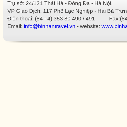
Trụ sở: 24/121 Thái Hà - Đống Đa - Hà Nội.
VP Giao Dịch: 117 Phố Lạc Nghiệp - Hai Bà Trưn
Điện thoại: (84 - 4) 353 80 490 / 491 Fax:(84
Email:
info@binhantravel.vn
- website:
www.binha
 Dior imitate
Gucci imitate
Hermes imitate
Loewe imitate
Louis Vuitton imitate
Mulberry imit