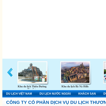
Khu du lịch Thiên Đường
Khu du lịch Bà Nà Hills
Bảo Sơn
DU LỊCH VIỆT NAM
DU LỊCH NƯỚC NGOÀI
KHÁCH SẠN
D
CÔNG TY CỔ PHẦN DỊCH VỤ DU LỊCH THƯƠN