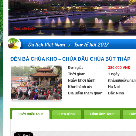
Xem chi tiết »
Du lịch Việt Nam
Tour lễ hội 2017
ĐỀN BÀ CHÚA KHO – CHÙA DÂU CHÙA BÚT THÁP
Đơn giá:
380.000 VNĐ
Thời gian:
1 ngày
Ngày khởi hành:
(tháng/ngày/nă
Khởi hành từ:
Ha Noi
Địa điểm tham quan:
Bắc Ninh
Giới thiệu tour
Lịch trình
Hình ảnh Tour
Bản