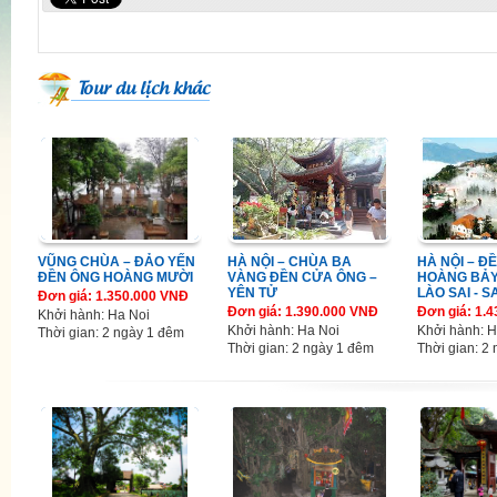
Tour du lịch khác
VŨNG CHÙA – ĐẢO YẾN
HÀ NỘI – CHÙA BA
HÀ NỘI – Đ
ĐỀN ÔNG HOÀNG MƯỜI
VÀNG ĐỀN CỬA ÔNG –
HOÀNG BẢY
YÊN TỬ
LÀO SAI - S
Đơn giá: 1.350.000 VNĐ
Đơn giá: 1.390.000 VNĐ
Đơn giá: 1.
Khởi hành: Ha Noi
Khởi hành: Ha Noi
Khởi hành: H
Thời gian: 2 ngày 1 đêm
Thời gian: 2 ngày 1 đêm
Thời gian: 2