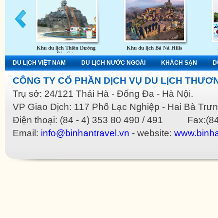
Khu du lịch Thiên Đường
Khu du lịch Bà Nà Hills
Bảo Sơn
DU LỊCH VIỆT NAM
DU LỊCH NƯỚC NGOÀI
KHÁCH SẠN
D
CÔNG TY CỔ PHẦN DỊCH VỤ DU LỊCH THƯƠN
Trụ sở: 24/121 Thái Hà - Đống Đa - Hà Nội.
VP Giao Dịch: 117 Phố Lạc Nghiệp - Hai Bà Trưn
Điện thoại: (84 - 4) 353 80 490 / 491 Fax:(84
Email:
info@binhantravel.vn
- website:
www.binha
Replica Bags
Replica Bottega Veneta
Replica Celine
Replica Christian Dior
Replica Gucci
R