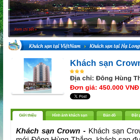
Xem chi tiết »
Khách sạn tại ViệtNam
Khách sạn tại Hạ Long
Khách sạn Crow
Địa chỉ: Đông Hùng T
Đơn giá: 450.000 VNĐ
Giới thiệu
Hình ảnh khách sạn
Bản đồ
Đặt 
Khách sạn Crown -
Khách sạn Crow
mới Đông Hùng Thắng, khách sạn đư