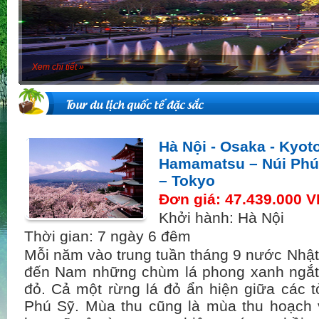
Xem chi tiết »
Tour du lịch quốc tế đặc sắc
Hà Nội - Osaka - Kyot
Hamamatsu – Núi Phú 
– Tokyo
Đơn giá: 47.439.000 
Khởi hành: Hà Nội
Thời gian: 7 ngày 6 đêm
Mỗi năm vào trung tuần tháng 9 nước Nhật 
đến Nam những chùm lá phong xanh ngắt
đỏ. Cả một rừng lá đỏ ẩn hiện giữa các tò
Phú Sỹ. Mùa thu cũng là mùa thu hoạch v