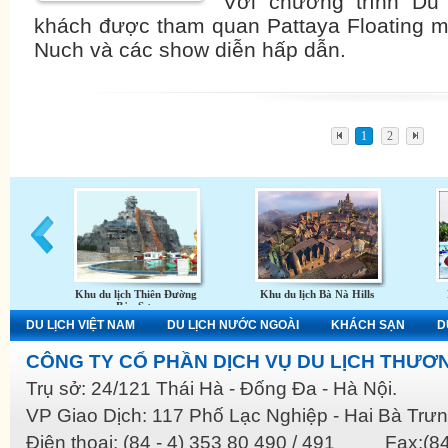
Với chương trình Du
khách được tham quan Pattaya Floating 
Nuch và các show diễn hấp dẫn.
1
2
Khu du lịch Thiên Đường
Khu du lịch Bà Nà Hills
Bảo Sơn
DU LỊCH VIỆT NAM
DU LỊCH NƯỚC NGOÀI
KHÁCH SẠN
D
CÔNG TY CỔ PHẦN DỊCH VỤ DU LỊCH THƯƠN
Trụ sở: 24/121 Thái Hà - Đống Đa - Hà Nội.
VP Giao Dịch: 117 Phố Lạc Nghiệp - Hai Bà Trưn
Điện thoại: (84 - 4) 353 80 490 / 491 Fax:(84