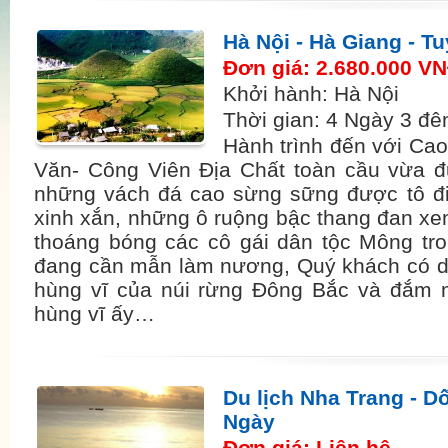
Hà Nội - Hà Giang - T
Đơn giá: 2.680.000 V
Khởi hành: Hà Nội
Thời gian: 4 Ngày 3 đ
Hành trình đến với Ca
Văn- Công Viên Địa Chất toàn cầu vừa đ
những vách đá cao sừng sững được tô đ
xinh xắn, những ô ruộng bậc thang đan xe
thoáng bóng các cô gái dân tộc Mông tr
đang cần mẫn làm nương, Quý khách có d
hùng vĩ của núi rừng Đông Bắc và đắm m
hùng vĩ ấy…
Du lịch Nha Trang - D
Ngày
Đơn giá: Liên hệ