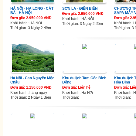
HÀ NỘI - HẠ LONG - CÁT
SƠN LA - ĐIỆN BIÊN
CHƯƠNG TR
BÀ - HÀ NỘI
SAPA MÂY V
Đơn giá: 2.950.000 VNĐ
Đơn giá: 2.950.000 VNĐ
Đơn giá: 2.
Khởi hành: HÀ NÔI
Khởi hành: HÀ NÔI
Khởi hành: 
Thời gian: 3 Ngày 2 đêm
Thời gian: 3 Ngày 2 đêm
Thời gian: 3
Hà Nội - Cao Nguyên Mộc
Khu du lịch Tam Cốc Bích
Khu du lịch 
Châu
Động
Hòa Bình
Đơn giá: 1.150.000 VNĐ
Đơn giá: Liên hệ
Đơn giá: Liê
Khởi hành: hàng ngày
Khởi hành: Hà N?i
Khởi hành: H
Thời gian: 2 Ngày 1 đêm
Thời gian:
Thời gian: