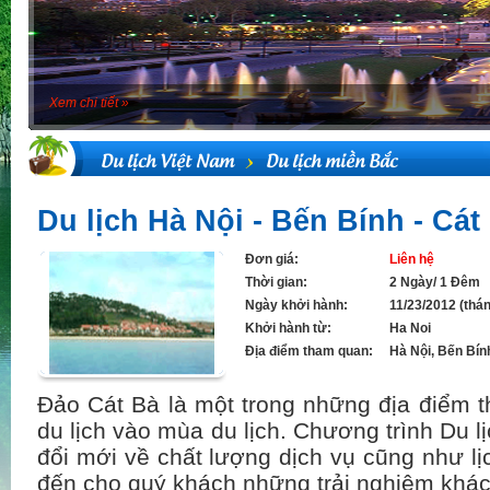
Xem chi tiết »
Du lịch Việt Nam
Du lịch miền Bắc
Du lịch Hà Nội - Bến Bính - Cát
Đơn giá:
Liên hệ
Thời gian:
2 Ngày/ 1 Đêm
Ngày khởi hành:
11/23/2012 (thá
Khởi hành từ:
Ha Noi
Địa điểm tham quan:
Hà Nội, Bến Bín
Đảo Cát Bà là một trong những địa điểm t
du lịch vào mùa du lịch. Chương trình Du l
đổi mới về chất lượng dịch vụ cũng như lị
đến cho quý khách những trải nghiệm khác 