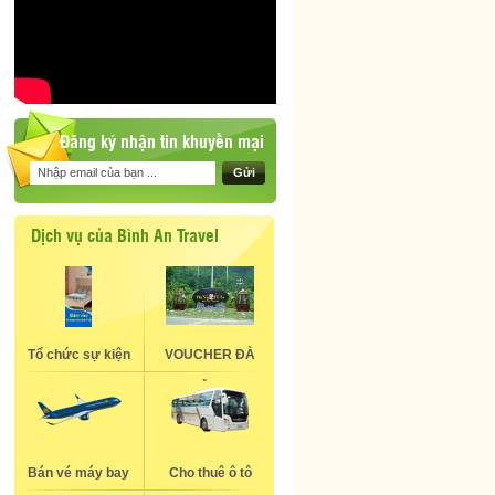
Đăng ký nhận tin khuyến mại
Gửi
Dịch vụ của Bình An Travel
Tổ chức sự kiện
VOUCHER ĐÀ
NẴNG
Bán vé máy bay
Cho thuê ô tô