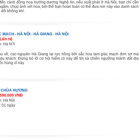
 đến cánh đồng hoa hướng dương Nghệ An, nếu xuất phát ở Hà Nội, bạn chỉ cần
à ngắm, chụp ảnh với hoa, bởi thế bạn hoàn toàn có thể đưa nơi này vào danh sách
 đổi không khí.
 MẠCH - HÀ NỘI - HÀ GIANG - HÀ NỘI
Liên hệ
h: Hà N?i
:
thu về, cao nguyên Hà Giang lại rực hồng bởi sắc hoa tam giác mạch đơn sơ mà
 du khách. Đừng bỏ lỡ cơ hội hiếm có này để tới và chiên ngưỡng mảnh đất địa
ốc hùng vĩ này
– CHÙA HƯƠNG
 590.000 VNĐ
h: Hà Nội
: 01 ngày