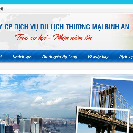
hệ
i
Khách sạn
Du thuyền Hạ Long
Vé máy bay
Dịch vụ