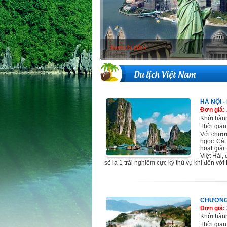
Xem chi tiết »
Du lịch Việt Nam
HÀ NỘI -
Đơn giá:
Khởi hàn
Thời gian
Với chươn
ngọc Cát
hoạt giải
Việt Hải,
sẽ là 1 trải nghiệm cực kỳ thú vụ khi đến vớ
CHƯƠNG 
Đơn giá:
Khởi hàn
Thời gian