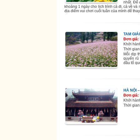
nhất. Để
khoảng 1 ngày cho lịch trình cả đi, cả về v
địa điểm vui chơi cuối tuần của mình để thay
TAM GIÁC
Đơn giá: 
Khởi hàn
Thời gian
Mỗi dịp 
quyến rũ
đầu tổ qu
HÀ NỘI 
Đơn giá:
Khởi hàn
Thời gian