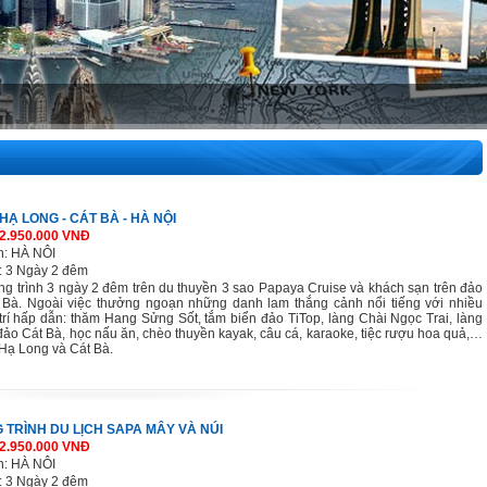
 HẠ LONG - CÁT BÀ - HÀ NỘI
 2.950.000 VNĐ
h: HÀ NÔI
: 3 Ngày 2 đêm
g trình 3 ngày 2 đêm trên du thuyền 3 sao Papaya Cruise và khách sạn trên đảo
 Bà. Ngoài việc thưởng ngoạn những danh lam thắng cảnh nổi tiếng với nhiều
 trí hấp dẫn: thăm Hang Sửng Sốt, tắm biển đảo TiTop, làng Chài Ngọc Trai, làng
 đảo Cát Bà, học nấu ăn, chèo thuyền kayak, câu cá, karaoke, tiệc rượu hoa quả,…
i Hạ Long và Cát Bà.
TRÌNH DU LỊCH SAPA MÂY VÀ NÚI
 2.950.000 VNĐ
h: HÀ NÔI
: 3 Ngày 2 đêm