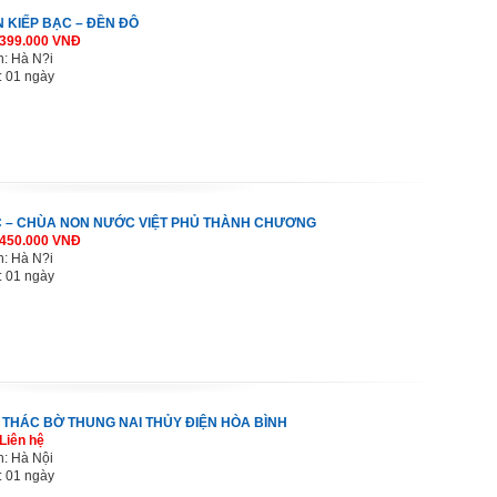
 KIẾP BẠC – ĐỀN ĐÔ
 399.000 VNĐ
h: Hà N?i
: 01 ngày
 – CHÙA NON NƯỚC VIỆT PHỦ THÀNH CHƯƠNG
 450.000 VNĐ
h: Hà N?i
: 01 ngày
– THÁC BỜ THUNG NAI THỦY ĐIỆN HÒA BÌNH
Liên hệ
h: Hà Nội
: 01 ngày