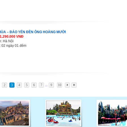
ÙA – ĐẢO YẾN ĐỀN ÔNG HOÀNG MƯỜI
 1.290.000 VNĐ
h: Hà Nội
: 02 ngày 01 đêm
2
3
4
5
6
7
9
10
...