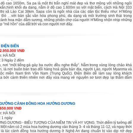
 độ cao 1650m, Sa pa là một thị trấn nghỉ mát đẹp và thơ mộng với những ngôi
 xắn,hình khối đa dạng, nằm ở độ cao 1.600m so với mặt biển, cách Hà Nội 333
 thị xã Lào Cai 38km. Sapa còn là ngôi nhà của các dân tộc thiểu như: H’Mông
 Đỏ …với bản sắc văn hóa phong phú, đa dạng và môi trường sinh thái trong
g cành hoa mận đẫm sương, những phiên chợ của người H'Mông nhộn nhịp những
p "mê hồn" của đất trời và con người nơi đây.
 ĐIỆN BIÊN
 2.950.000 VNĐ
h: HÀ NÔI
: 3 Ngày 2 đêm
, nơi “một tiếng gà gáy ba nước đều nghe thấy”. Nằm trong vùng lòng chảo khá
h, là nơi buôn bán trao đổi hàng hoá giữa bản địa, người Lào, người Myanma và
tộc miền Nam tỉnh Vân Nam (Trung Quốc). Điện Biên dễ làm say lòng khách
a bởi cảnh thiên nhiên nơi đây vừa mang vẻ nguyên sơ tươi đẹp lại thấm đẫm
NGƯỠNG CÁNH ĐỒNG HOA HƯỚNG DƯƠNG
 650.000 VNĐ
h: HÀ NÔI
: 1 ngày
NG DƯƠNG - BIỂU TƯỢNG CỦA NIỀM TIN VÀ HY VỌNG. Thời điểm lý tưởng để
 Một năm có 2 mùa hoa hướng dương vào tháng 3- 4 và tháng 11-12, và ngay thời
 là lúc cánh đồng hoa hướng dương ở Nghệ An đang chuẩn bị vào dịp nở đẹp