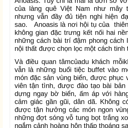
Anoasis. Tuy chỉ là mái lá đơn sơ v
của làng quê Việt Nam như mây t
nhưng vẫn đầy đủ tiện nghi hiện đ
sao. Anoasis là nơi hội tụ của thiê
không gian đặc trưng kết nối hai n
những cách bài trí đậm phong cách l
nội thất được chọn lọc một cách tinh
Và điều quan tâmcủadu khách mỗikhi
vẫn là những buổi tiệc buffet vào m
món đặc sản vùng biển, được phục v
viên tận tình, được đào tạo bài bản
dựng ngay bờ biển, ấm áp với hàng
cảm giác gần gũi, dân dã
. Không c
được tận hưởng các món ngon vùn
những đợt sóng vỗ tung bọt trắng xo
ngắm cảnh hoàng hôn thấp thoáng sa