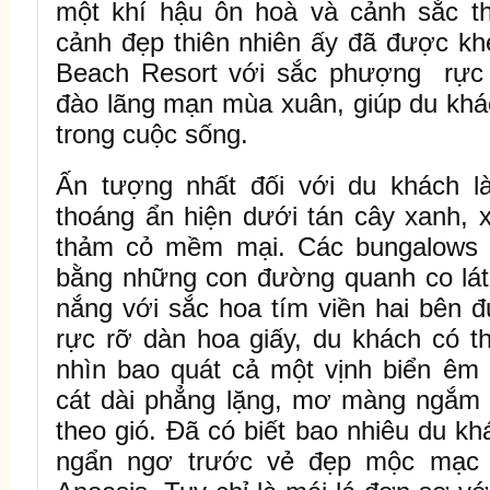
một khí hậu ôn hoà và cảnh sắc th
cảnh đẹp thiên nhiên ấy đã được kh
Beach Resort với sắc phượng rực
đào lãng mạn mùa xuân, giúp du khá
trong cuộc sống.
Ấn tượng nhất đối với du khách l
thoáng ẩn hiện dưới tán cây xanh, 
thảm cỏ mềm mại. Các bungalows đ
bằng những con đường quanh co lát
nắng với sắc hoa tím viền hai bên 
rực rỡ dàn hoa giấy, du khách có t
nhìn bao quát cả một vịnh biển êm 
cát dài phẳng lặng, mơ màng ngắm n
theo gió. Đã có biết bao nhiêu du kh
ngẩn ngơ trước vẻ đẹp mộc mạc c