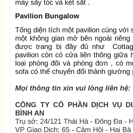
máy sấy tóc và két sắt .
Pavilion Bungalow
Tổng diện tích một pavilion cùng với 
một không gian mở bên ngoài riêng b
được trang bị đầy đủ như Cottag
pavilion còn có cửa liên thông giữa
loại phòng đôi và phòng đơn , có m
sofa có thể chuyển đổi thành giường 
Mọi thông tin xin vui lòng liên hệ:
CÔNG TY CỔ PHẦN DỊCH VỤ D
BÌNH AN
Trụ sở: 24/121 Thái Hà - Đống Đa - H
VP Giao Dịch: 65 - Cảm Hội - Hai Bà