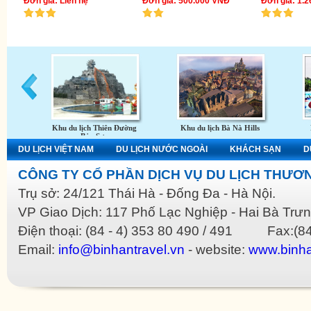
Đơn giá: Liên hệ
Đơn giá: 500.000 VNĐ
Đơn giá: 1.
Khu du lịch Thiên Đường
Khu du lịch Bà Nà Hills
Bảo Sơn
DU LỊCH VIỆT NAM
DU LỊCH NƯỚC NGOÀI
KHÁCH SẠN
D
CÔNG TY CỔ PHẦN DỊCH VỤ DU LỊCH THƯƠN
Trụ sở: 24/121 Thái Hà - Đống Đa - Hà Nội.
VP Giao Dịch: 117 Phố Lạc Nghiệp - Hai Bà Trưn
Điện thoại: (84 - 4) 353 80 490 / 491 Fax:(84
Email:
info@binhantravel.vn
- website:
www.binha