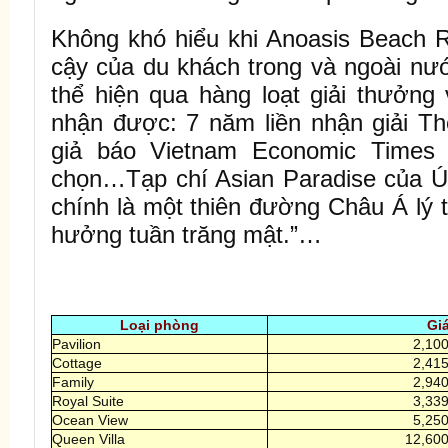
Không khó hiểu khi Anoasis Beach R
cậy của du khách trong và ngoài nư
thể hiện qua hàng loạt giải thưởng
nhận được: 7 năm liền nhận giải T
giả báo Vietnam Economic Times 
chọn…Tạp chí Asian Paradise của Ú
chính là một thiên đường Châu Á lý
hưởng tuần trăng mật.”…
Loại phòng
Gi
Pavilion
2,100
Cottage
2,415
Family
2,940
Royal Suite
3,339
Ocean View
5,250
Queen Villa
12,600