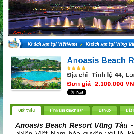
Xem chi tiết »
Khách sạn tại ViệtNam
Khách sạn tại Vũng Tà
Anoasis Beach R
Địa chỉ: Tỉnh lộ 44, L
Đơn giá: 2.100.000 V
Giới thiệu
Hình ảnh khách sạn
Bản đồ
Đặt 
Anoasis Beach Resort Vũng Tàu -
nhiên Việt Nam hòa quyện với lối k