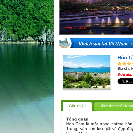
Xem chi tiết »
Khách sạn tại ViệtNam
Hòn Tằ
Địa chỉ:
Đơn giá: 
Giới thiệu
Hình ảnh khách sạ
Tổng quan
Hòn Tằm là một trong những hòn 
Trang, vẫn còn lưu giữ vẻ đẹp đ