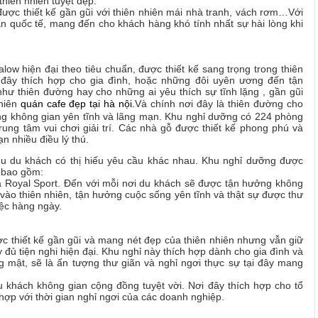
thiên nhiên tuyệt đẹp.
ợc thiết kế gần gũi với thiên nhiên mái nhà tranh, vách rơm…Với
uẩn quốc tế, mang đến cho khách hàng khó tính nhất sự hài lòng khi
w hiện đại theo tiêu chuẩn, được thiết kế sang trọng trong thiên
đây thích hợp cho gia đình, hoặc những đôi uyên ương đến tận
hư thiên đường hay cho những ai yêu thích sự tĩnh lặng , gần gũi
hiên
quán cafe đẹp tại hà nội
.
Và chính nơi đây là thiên đường cho
ng không gian yên tĩnh và lãng mạn. Khu nghỉ dưỡng có 224 phòng
rung tâm vui chơi giải trí. Các nhà gỗ được thiết kế phong phú và
n nhiều điều lý thú.
u du khách có thị hiếu yêu cầu khác nhau. Khu nghỉ dưỡng được
 bao gồm:
à Royal Sport. Đến với mỗi nơi du khách sẽ được tận hưởng không
vào thiên nhiên, tận hưởng cuộc sống yên tĩnh và thật sự được thư
ệc hàng ngày.
 thiết kế gần gũi và mang nét đẹp của thiên nhiên nhưng vẫn giữ
 đủ tiện nghi hiện đại. Khu nghỉ này thích hợp dành cho gia đình và
g mật, sẽ là ấn tượng thư giãn và nghỉ ngơi thực sự tại đây mang
 khách không gian cộng đồng tuyệt vời. Nơi đây thích hợp cho tổ
 hợp với thời gian nghỉ ngơi của các doanh nghiệp.