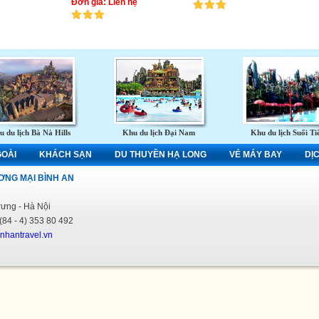
Đơn giá: Liên hệ
 du lịch Bà Nà Hills
Khu du lịch Đại Nam
Khu du lịch Suối Ti
GOÀI
KHÁCH SẠN
DU THUYỀN HẠ LONG
VÉ MÁY BAY
DỊ
ƠNG MẠI BÌNH AN
rưng - Hà Nội
84 - 4) 353 80 492
nhantravel.vn