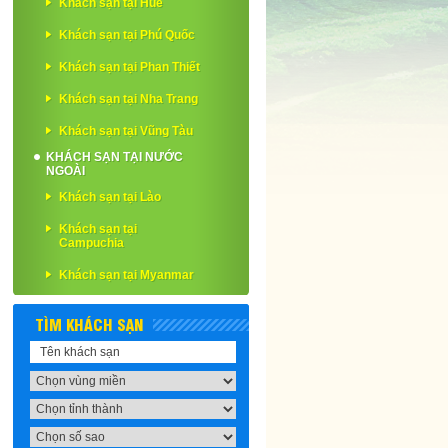
Khách sạn tại Huế
Khách sạn tại Phú Quốc
Khách sạn tại Phan Thiết
Khách sạn tại Nha Trang
Khách sạn tại Vũng Tàu
KHÁCH SẠN TẠI NƯỚC
NGOÀI
Khách sạn tại Lào
Khách sạn tại
Campuchia
Khách sạn tại Myanmar
TÌM KHÁCH SẠN