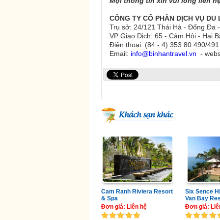
Mọi thông tin xin vui lòng liên h
CÔNG TY CỔ PHẦN DỊCH VỤ DU 
Trụ sở: 24/121 Thái Hà - Đống Đa -
VP Giao Dịch: 65 - Cảm Hội - Hai B
Điện thoại: (84 - 4) 353 80 490/
Email:
info@binhantravel.vn
- webs
Khách sạn khác
Cam Ranh Riviera Resort
Six Sence H
& Spa
Van Bay Res
Đơn giá: Liên hệ
Đơn giá: Liê