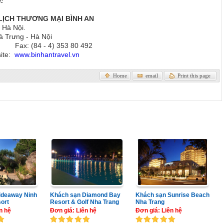
ệ:
LỊCH THƯƠNG MẠI BÌNH AN
 Hà Nội.
à Trưng - Hà Nội
491 Fax: (84 - 4) 353 80 492
ite:
www.binhantravel.vn
Home
email
Print this page
ideaway Ninh
Khách sạn Diamond Bay
Khách sạn Sunrise Beach
ort
Resort & Golf Nha Trang
Nha Trang
n hệ
Đơn giá: Liên hệ
Đơn giá: Liên hệ