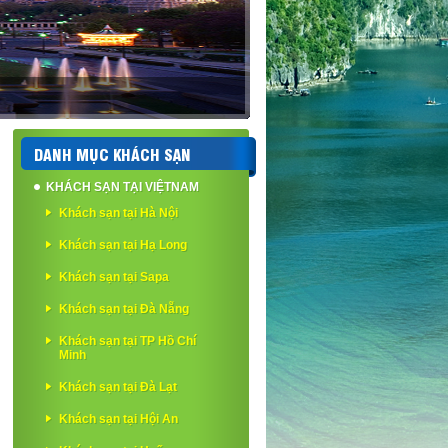
DANH MỤC KHÁCH SẠN
KHÁCH SẠN TẠI VIỆTNAM
Khách sạn tại Hà Nội
Khách sạn tại Hạ Long
Khách sạn tại Sapa
Khách sạn tại Đà Nẵng
Khách sạn tại TP Hồ Chí
Minh
Khách sạn tại Đà Lạt
Khách sạn tại Hội An