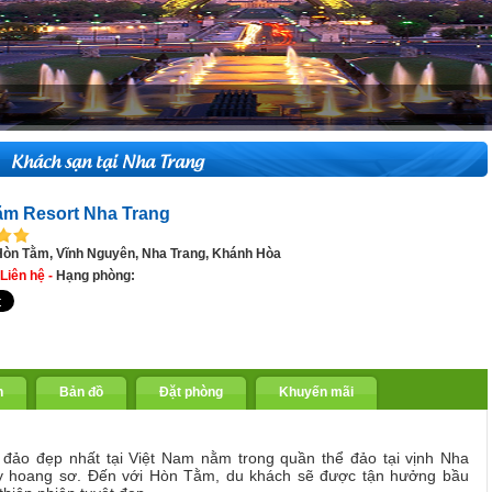
Khách sạn tại Nha Trang
m Resort Nha Trang
 Hòn Tằm, Vĩnh Nguyên, Nha Trang, Khánh Hòa
Liên hệ -
Hạng phòng:
n
Bản đồ
Đặt phòng
Khuyến mãi
đảo đẹp nhất tại Việt Nam nằm trong quần thể đảo tại vịnh Nha
ầy hoang sơ. Đến với Hòn Tằm, du khách sẽ được tận hưởng bầu