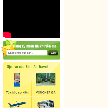
Đăng ký nhận tin khuyến mại
Gửi
Dịch vụ của Bình An Travel
Tổ chức sự kiện
VOUCHER ĐÀ
NẴNG