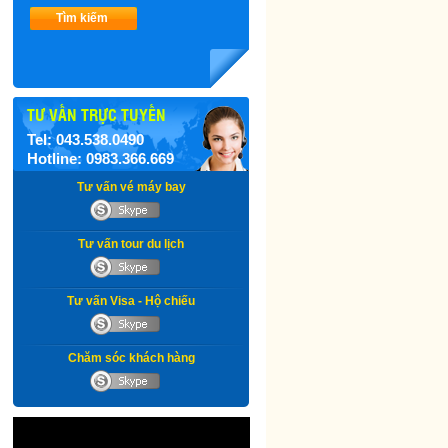
Tìm kiếm
TƯ VẤN TRỰC TUYẾN
Tel: 043.538.0490
Hotline: 0983.366.669
Tư vấn vé máy bay
Tư vấn tour du lịch
Tư vấn Visa - Hộ chiếu
Chăm sóc khách hàng