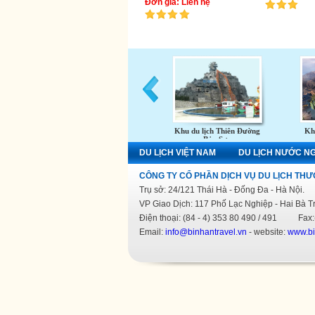
Đơn giá: Liên hệ
Khu du lịch Thiên Đường
Khu
Bảo Sơn
DU LỊCH VIỆT NAM
DU LỊCH NƯỚC N
CÔNG TY CỔ PHẦN DỊCH VỤ DU LỊCH THƯ
Trụ sở: 24/121 Thái Hà - Đống Đa - Hà Nội.
VP Giao Dịch: 117 Phố Lạc Nghiệp - Hai Bà T
Điện thoại: (84 - 4) 353 80 490 / 491 Fax:(
Email:
info@binhantravel.vn
- website:
www.bi