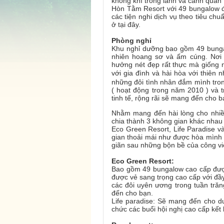
không khí trong lành và cảnh quan 
Hòn Tằm Resort với 49 bungalow đư
các tiện nghi dịch vụ theo tiêu ch
ở tại đây.
Phòng nghỉ
Khu nghỉ dưỡng bao gồm 49 bungalo
nhiên hoang sơ và ấm cúng. Nơi 
hưởng nét đẹp rất thực mà giống n
với gia đình và hài hòa với thiên n
những đôi tình nhân đắm mình tro
( hoạt động trong năm 2010 ) và t
tinh tế, rộng rãi sẽ mang đến cho bạ
Nhằm mang đến hài lòng cho nhiề
chia thành 3 không gian khác nhau
Eco Green Resort, Life Paradise v
gian thoải mái như được hòa mình 
giãn sau những bộn bề của công vi
Eco Green Resort:
Bao gồm 49 bungalow cao cấp được
được vẻ sang trọng cao cấp với đầy
các đôi uyên ương trong tuần trăn
đến cho bạn.
Life paradise: Sẽ mang đến cho du
chức các buổi hội nghị cao cấp kết