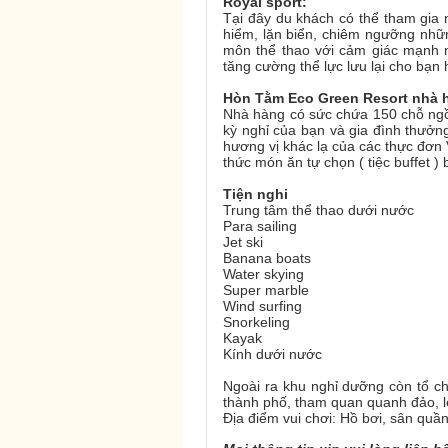
Royal sport:
Tại đây du khách có thể tham gia n
hiểm, lặn biển, chiêm ngưỡng nhữn
môn thể thao với cảm giác mạnh n
tăng cường thể lực lưu lại cho bạn 
Hòn Tằm Eco Green Resort nhà 
Nhà hàng có sức chứa 150 chỗ ngồi
kỳ nghỉ của bạn và gia đình thưở
hương vị khác lạ của các thực đơn 
thức món ăn tự chọn ( tiệc buffet )
Tiện nghi
Trung tâm thể thao dưới nước
Para sailing
Jet ski
Banana boats
Water skying
Super marble
Wind surfing
Snorkeling
Kayak
Kính dưới nước
Ngoài ra khu nghỉ dưỡng còn tổ c
thành phố, tham quan quanh đảo, 
Địa điểm vui chơi: Hồ bơi, sân quầ