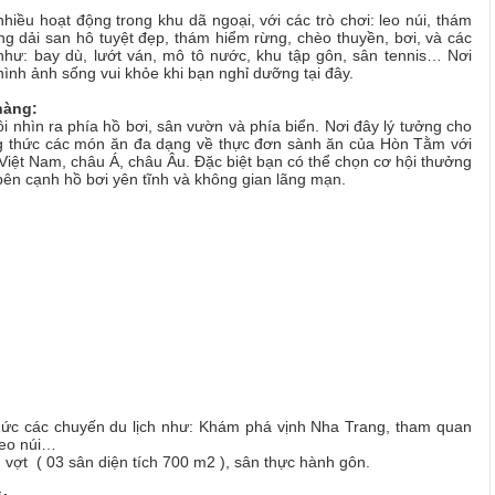
hiều hoạt động trong khu dã ngoại, với các trò chơi: leo núi, thám
g dải san hô tuyệt đẹp, thám hiểm rừng, chèo thuyền, bơi, và các
hư: bay dù, lướt ván, mô tô nước, khu tập gôn, sân tennis… Nơi
hình ảnh sống vui khỏe khi bạn nghỉ dưỡng tại đây.
hàng:
 nhìn ra phía hồ bơi, sân vườn và phía biển. Nơi đây lý tưởng cho
ng thức các món ăn đa dạng về thực đơn sành ăn của Hòn Tằm với
Việt Nam, châu Á, châu Âu. Đặc biệt bạn có thể chọn cơ hội thưởng
 bên cạnh hồ bơi yên tĩnh và không gian lãng mạn.
hức các chuyến du lịch như: Khám phá vịnh Nha Trang, tham quan
leo núi…
n vợt ( 03 sân diện tích 700 m2 ), sân thực hành gôn.