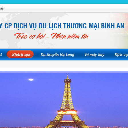
hệ
i
Khách sạn
Du thuyền Hạ Long
Vé máy bay
Dịch vụ