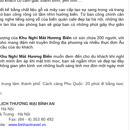
u khách có cảm giác thanh bình, yên tĩnh….
iết kế bằng chất liệu gỗ và mây cao cấp tạo sự sang trọng và trang
ó ban công rộng có tầm nhìn hướng biển. Từ ban công chính căn
ng nghe tiếng sóng vỗ của biển
quán cafe đẹp tại hà nội
,
những làn
 lan tỏa vào phòng bạn sẽ giúp bạn có những phút giây thư giãn
thượng của
Khu Nghỉ Mát
Hương Biển
có sức chứa 200 người, với
phú mang đậm nét truyền thống địa phương và nhiều thực đơn Âu
 cầu của du khách.
Khu Nghỉ Mát
Hương Biển
muốn đem đến cho du khách khi nghỉ
ình minh ấm áp khi mặt trời mọc, bạn sẽ ngắm nhìn vẻ đẹp tại đây
hông gian yên bình vơi những buổi sáng tinh mơ đón một ngày mới
y trung tâm thành phố. Cách cảng Phu Quốc: 20 phút đi bằng taxi;
ệ:
LỊCH THƯƠNG MẠI BÌNH AN
 Hà Nội.
à Trưng - Hà Nội
491 Fax: (84 - 4) 353 80 492
ite:
www.binhantravel.vn