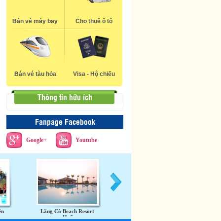
Bán vé máy bay
Cho thuê ô tô
Bán vé tàu hỏa
Visa - Hộ chiếu
Thông tin hữu ích
Fanpage Facebook
Google+
Youtube
ên
Lăng Cô Beach Resort
Khu du lịch Đầm Sen
L
Huế