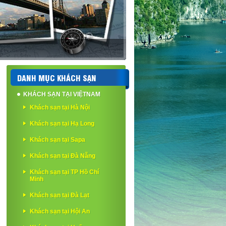
DANH MỤC KHÁCH SẠN
KHÁCH SẠN TẠI VIỆTNAM
Khách sạn tại Hà Nội
Khách sạn tại Hạ Long
Khách sạn tại Sapa
Khách sạn tại Đà Nẵng
Khách sạn tại TP Hồ Chí
Minh
Khách sạn tại Đà Lạt
Khách sạn tại Hội An