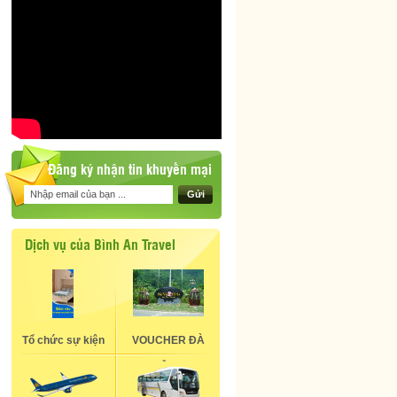
Đăng ký nhận tin khuyến mại
Gửi
Dịch vụ của Bình An Travel
Tổ chức sự kiện
VOUCHER ĐÀ
NẴNG