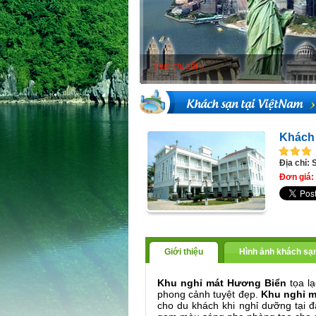
Xem chi tiết »
Khách sạn tại ViệtNam
Khách
Địa chỉ:
Đơn giá: 
Giới thiệu
Hình ảnh khách sạ
Khu nghỉ mát Hương Biển
tọa l
phong cảnh tuyệt đẹp.
Khu nghỉ 
cho du khách khi nghỉ dưỡng tại đ