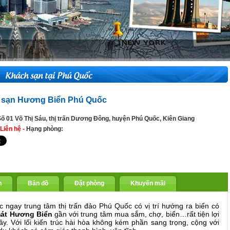
Khách sạn tại Phú Quốc
 sạn Hương Biển Phú Quốc
 Số 01 Võ Thị Sáu, thị trấn Dương Đông, huyện Phú Quốc, Kiên Giang
Liên hệ -
Hạng phòng:
n
Bản đồ
Đặt phòng
Khuyến mãi
ạc ngay trung tâm thị trấn đảo Phú Quốc có vị trí hướng ra biển có
mát
Hương Biển
gần với trung tâm mua sắm, chợ, biển…rất tiện lợi
ây. Với lối kiến trúc hài hòa không kém phần sang trọng, cộng với