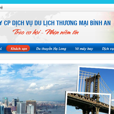
hệ
i
Khách sạn
Du thuyền Hạ Long
Vé máy bay
Dịch vụ