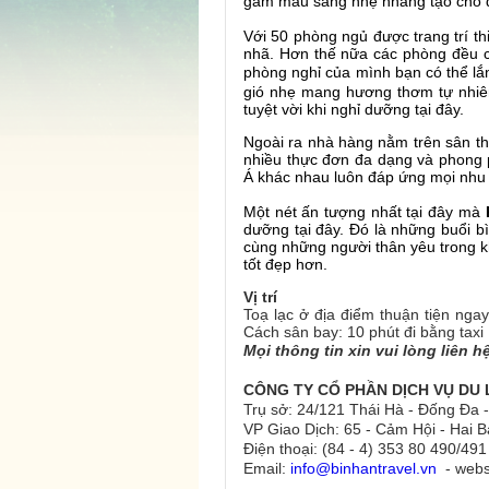
gam màu sáng nhẹ nhàng tạo cho d
Với 50 phòng ngủ được trang trí th
nhã. Hơn thế nữa các phòng đều c
phòng nghỉ của mình bạn có thể lắ
gió nhẹ mang hương thơm tự nhiên
tuyệt vời khi nghỉ dưỡng tại đây.
Ngoài ra nhà hàng nằm trên sân 
nhiều thực đơn đa dạng và phong 
Á khác nhau luôn đáp ứng mọi nhu
Một nét ấn tượng nhất tại đây mà
dưỡng tại đây
. Đó là những buổi b
cùng những người thân yêu trong k
tốt đẹp hơn.
Vị trí
Toạ lạc ở địa điểm thuận tiện nga
Cách sân bay: 10 phút đi bằng taxi
Mọi thông tin xin vui lòng liên h
CÔNG TY CỔ PHẦN DỊCH VỤ DU 
Trụ sở: 24/121 Thái Hà - Đống Đa -
VP Giao Dịch: 65 - Cảm Hội - Hai B
Điện thoại: (84 - 4) 353 80 490/
Email:
info@binhantravel.vn
- webs