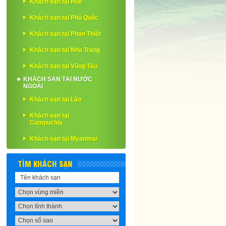
Khách sạn tại Huế
Khách sạn tại Phú Quốc
Khách sạn tại Phan Thiết
Khách sạn tại Nha Trang
Khách sạn tại Vũng Tàu
KHÁCH SẠN TẠI NƯỚC
NGOÀI
Khách sạn tại Lào
Khách sạn tại
Campuchia
Khách sạn tại Myanmar
TÌM KHÁCH SẠN