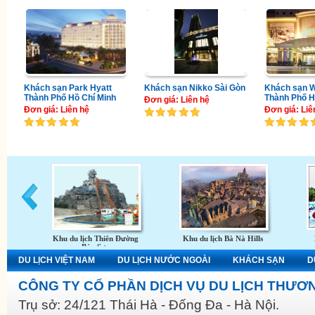
Khách sạn Park Hyatt
Khách sạn Nikko Sài Gòn
Khách sạn W
Thành Phố Hồ Chí Minh
Thành Phố H
Đơn giá: Liên hệ
Đơn giá: Liên hệ
Đơn giá: Liê
Khu du lịch Thiên Đường
Khu du lịch Bà Nà Hills
Bảo Sơn
DU LỊCH VIỆT NAM
DU LỊCH NƯỚC NGOÀI
KHÁCH SẠN
D
CÔNG TY CỔ PHẦN DỊCH VỤ DU LỊCH THƯƠN
Trụ sở: 24/121 Thái Hà - Đống Đa - Hà Nội.