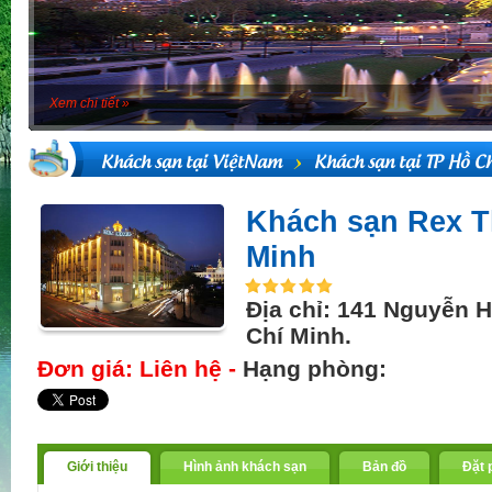
Xem chi tiết »
Khách sạn tại ViệtNam
Khách sạn tại TP Hồ C
Khách sạn Rex T
Minh
Địa chỉ: 141 Nguyễn 
Chí Minh.
Đơn giá: Liên hệ -
Hạng phòng:
Giới thiệu
Hình ảnh khách sạn
Bản đồ
Đặt 