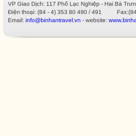
VP Giao Dịch: 117 Phố Lạc Nghiệp - Hai Bà Trưn
Điện thoại: (84 - 4) 353 80 490 / 491 Fax:(84
Email:
info@binhantravel.vn
- website:
www.binha
as cher
imitation Bottega Veneta
imitation Bvlgari
imitation Celine
imitation Christian Dior
imi