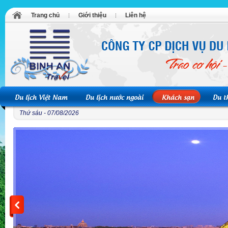
Trang chủ
Giới thiệu
Liên hệ
Du lịch Việt Nam
Du lịch nước ngoài
Khách sạn
Du t
Thứ sáu - 07/08/2026