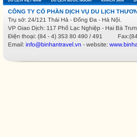
DU LỊCH VIỆT NAM
DU LỊCH NƯỚC NGOÀI
KHÁCH SẠN
D
CÔNG TY CỔ PHẦN DỊCH VỤ DU LỊCH THƯƠN
Trụ sở: 24/121 Thái Hà - Đống Đa - Hà Nội.
VP Giao Dịch: 117 Phố Lạc Nghiệp - Hai Bà Trưn
Điện thoại: (84 - 4) 353 80 490 / 491 Fax:(84
Email:
info@binhantravel.vn
- website:
www.binha
 Dior imitate
Gucci imitate
Hermes imitate
Loewe imitate
Louis Vuitton imitate
Mulberry imit