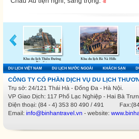
Châu Âu tiện nghi, sang trọng.
Khu du lịch Thiên Đường
Khu du lịch Bà Nà Hills
Bảo Sơn
DU LỊCH VIỆT NAM
DU LỊCH NƯỚC NGOÀI
KHÁCH SẠN
D
CÔNG TY CỔ PHẦN DỊCH VỤ DU LỊCH THƯƠN
Trụ sở: 24/121 Thái Hà - Đống Đa - Hà Nội.
VP Giao Dịch: 117 Phố Lạc Nghiệp - Hai Bà Trưn
Điện thoại: (84 - 4) 353 80 490 / 491 Fax:(84
Email:
info@binhantravel.vn
- website:
www.binha