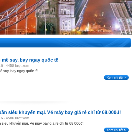
́ mê say, bay ngay quốc tế
16 - 4458 lượt xem
ê say, bay ngay quốc tế
Xem chi tiết
uần siêu khuyến mại. Vé máy bay giá rẻ chỉ từ 68.000đ!
16 - 4586 lượt xem
 siêu khuyến mại. Vé máy bay giá rẻ chỉ từ 68.000đ!
Xem chi tiết