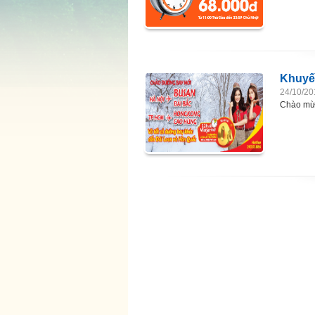
Khuyế
24/10/20
Chào mư