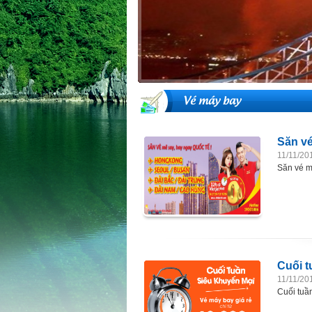
Vé máy bay
Săn ve
11/11/20
Săn vé m
Cuối t
11/11/20
Cuối tuần