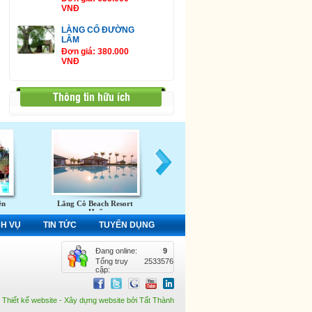
VNĐ
LÀNG CỔ ĐƯỜNG
LÂM
Đơn giá: 380.000
VNĐ
Thông tin hữu ích
ên
Lăng Cô Beach Resort
Khu du lịch Đầm Sen
L
Huế
CH VỤ
TIN TỨC
TUYỂN DỤNG
Đang online:
9
Tổng truy
2533576
cập:
Thiết kế website
-
Xây dựng website
bởi
Tất Thành