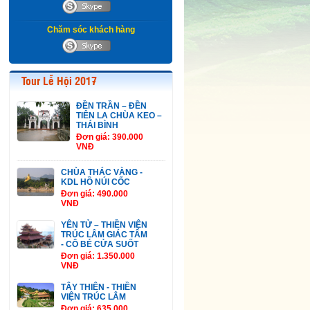
Chăm sóc khách hàng
Tour Lễ Hội 2017
ĐỀN TRẦN – ĐỀN
TIÊN LA CHÙA KEO –
THÁI BÌNH
Đơn giá: 390.000
VNĐ
CHÙA THÁC VÀNG -
KDL HỒ NÚI CỐC
Đơn giá: 490.000
VNĐ
YÊN TỬ – THIỀN VIỆN
TRÚC LÂM GIÁC TÂM
- CÔ BÉ CỬA SUỐT
Đơn giá: 1.350.000
VNĐ
TÂY THIÊN - THIỀN
VIỆN TRÚC LÂM
Đơn giá: 635.000