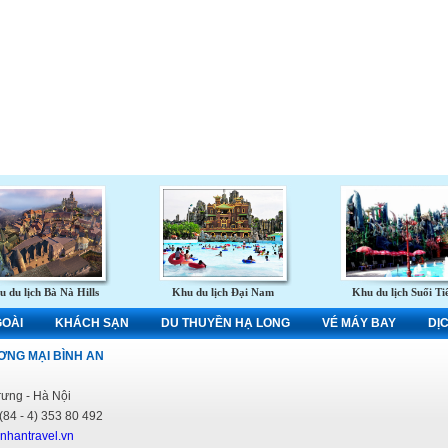
 du lịch Bà Nà Hills
Khu du lịch Đại Nam
Khu du lịch Suối Ti
GOÀI
KHÁCH SẠN
DU THUYỀN HẠ LONG
VÉ MÁY BAY
DỊ
ƠNG MẠI BÌNH AN
rưng - Hà Nội
84 - 4) 353 80 492
nhantravel.vn