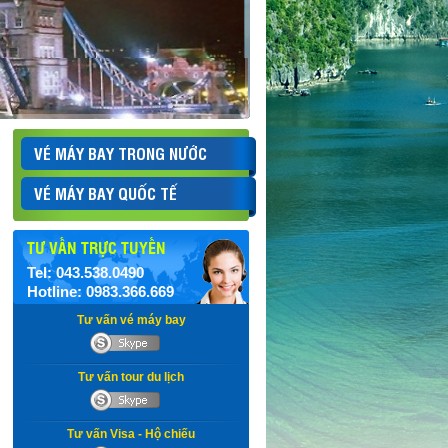
VÉ MÁY BAY TRONG NƯỚC
VÉ MÁY BAY QUỐC TẾ
TƯ VẤN TRỰC TUYẾN
Tel: 043.538.0490
Hotline: 0983.366.669
Tư vấn vé máy bay
Tư vấn tour du lịch
Tư vấn Visa - Hộ chiếu