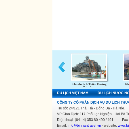
Khu du lịch Thiên Đường
Khu
Bảo Sơn
DU LỊCH VIỆT NAM
DU LỊCH NƯỚC N
CÔNG TY CỔ PHẦN DỊCH VỤ DU LỊCH THƯ
Trụ sở: 24/121 Thái Hà - Đống Đa - Hà Nội.
VP Giao Dịch: 117 Phố Lạc Nghiệp - Hai Bà T
Điện thoại: (84 - 4) 353 80 490 / 491 Fax:(
Email:
info@binhantravel.vn
- website:
www.bi