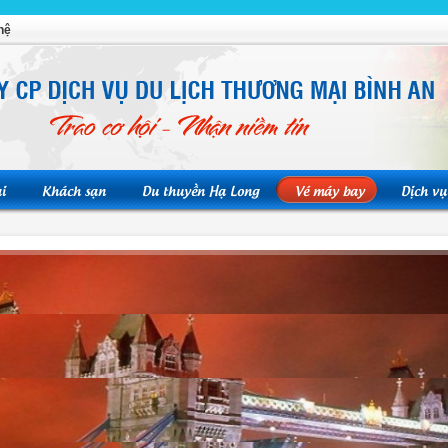
hệ
i
Khách sạn
Du thuyền Hạ Long
Vé máy bay
Dịch vụ